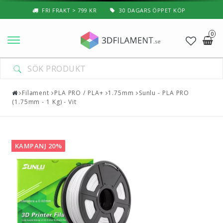
FRI FRAKT > 799 KR
30 DAGARS ÖPPET KÖP
0
Nyheter & Populärt
Filament
Filament
PLA PRO / PLA+
1.75mm
Sunlu - PLA PRO
(1.75mm - 1 Kg) - Vit
Special Filament
3D-Pussel & Prylar
KAMPANJ 20%
3D-Skrivare — Tillbehör
3D-Skrivare — Delar
Resin
3D-Pennor & Tillbehör