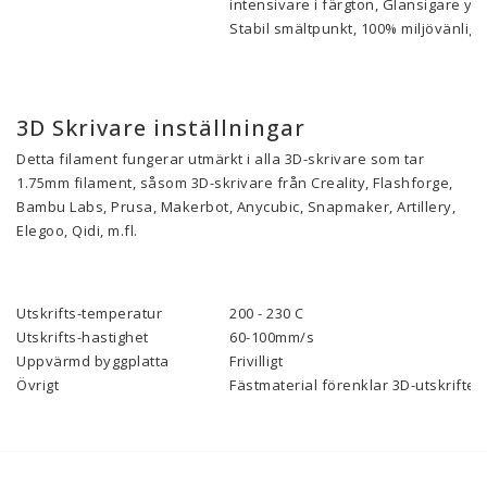
intensivare i färgton, Glansigare yt
Stabil smältpunkt, 100% miljövänlig, 
3D Skrivare inställningar
Detta filament fungerar utmärkt i alla 3D-skrivare som tar
1.75mm filament, såsom 3D-skrivare från Creality, Flashforge,
Bambu Labs, Prusa, Makerbot, Anycubic, Snapmaker, Artillery,
Elegoo, Qidi, m.fl.
Utskrifts-temperatur
200 - 230 C
Utskrifts-hastighet
60-100mm/s
Uppvärmd byggplatta
Frivilligt
Övrigt
Fästmaterial förenklar 3D-utskriften