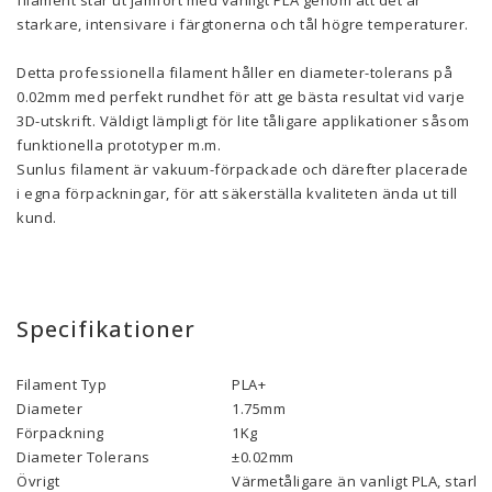
filament står ut jämfört med vanligt PLA genom att det är
starkare, intensivare i färgtonerna och tål högre temperaturer.
Detta professionella filament håller en diameter-tolerans på
0.02mm med perfekt rundhet för att ge bästa resultat vid varje
3D-utskrift. Väldigt lämpligt för lite tåligare applikationer såsom
funktionella prototyper m.m.
Sunlus filament är vakuum-förpackade och därefter placerade
i egna förpackningar, för att säkerställa kvaliteten ända ut till
kund.
Specifikationer
Filament Typ
PLA+
Diameter
1.75mm
Förpackning
1Kg
Diameter Tolerans
±0.02mm
Övrigt
Värmetåligare än vanligt PLA, starka