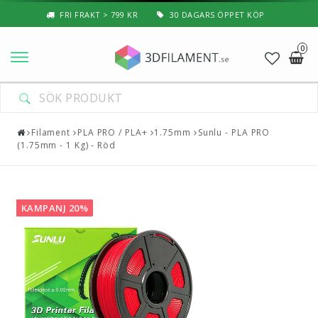
FRI FRAKT > 799 KR
30 DAGARS ÖPPET KÖP
0
Nyheter & Populärt
Filament
Filament
PLA PRO / PLA+
1.75mm
Sunlu - PLA PRO
(1.75mm - 1 Kg) - Röd
Special Filament
3D-Pussel & Prylar
KAMPANJ 20%
3D-Skrivare — Tillbehör
3D-Skrivare — Delar
Resin
3D-Pennor & Tillbehör