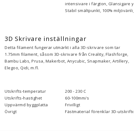
intensivare i färgton, Glansigare yt
Stabil smältpunkt, 100% miljövänlig, 
3D Skrivare inställningar
Detta filament fungerar utmärkt i alla 3D-skrivare som tar
1.75mm filament, såsom 3D-skrivare från Creality, Flashforge,
Bambu Labs, Prusa, Makerbot, Anycubic, Snapmaker, Artillery,
Elegoo, Qidi, m.fl.
Utskrifts-temperatur
200 - 230 C
Utskrifts-hastighet
60-100mm/s
Uppvärmd byggplatta
Frivilligt
Övrigt
Fästmaterial förenklar 3D-utskriften