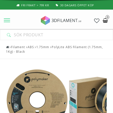
FRI FRAKT > 799 KR
30 DAGARS ÖPPET KÖP
0
Nyheter & Populärt
Filament
Filament
ABS
1.75mm
PolyLite ABS Filament (1.75mm,
1Kg) - Black
Special Filament
3D-Pussel & Prylar
3D-Skrivare — Tillbehör
3D-Skrivare — Delar
Resin
3D-Pennor & Tillbehör