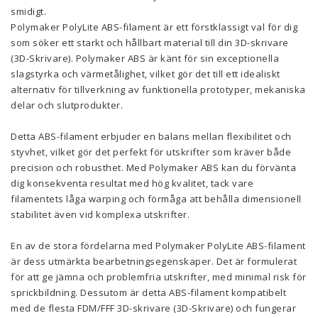
smidigt.
Polymaker PolyLite ABS-filament är ett förstklassigt val för dig
som söker ett starkt och hållbart material till din 3D-skrivare
(3D-Skrivare). Polymaker ABS är känt för sin exceptionella
slagstyrka och värmetålighet, vilket gör det till ett idealiskt
alternativ för tillverkning av funktionella prototyper, mekaniska
delar och slutprodukter.
Detta ABS-filament erbjuder en balans mellan flexibilitet och
styvhet, vilket gör det perfekt för utskrifter som kräver både
precision och robusthet. Med Polymaker ABS kan du förvänta
dig konsekventa resultat med hög kvalitet, tack vare
filamentets låga warping och förmåga att behålla dimensionell
stabilitet även vid komplexa utskrifter.
En av de stora fördelarna med Polymaker PolyLite ABS-filament
är dess utmärkta bearbetningsegenskaper. Det är formulerat
för att ge jämna och problemfria utskrifter, med minimal risk för
sprickbildning. Dessutom är detta ABS-filament kompatibelt
med de flesta FDM/FFF 3D-skrivare (3D-Skrivare) och fungerar