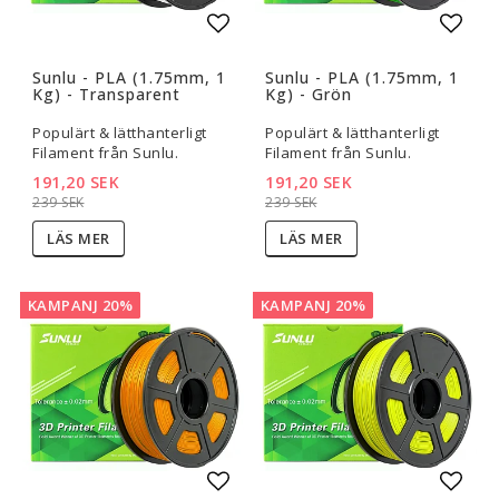
Lägg till i favoritlistan
Lägg t
Sunlu - PLA (1.75mm, 1
Sunlu - PLA (1.75mm, 1
Kg) - Transparent
Kg) - Grön
Populärt & lätthanterligt
Populärt & lätthanterligt
Filament från Sunlu.
Filament från Sunlu.
191,20 SEK
191,20 SEK
239 SEK
239 SEK
LÄS MER
LÄS MER
KAMPANJ 20%
KAMPANJ 20%