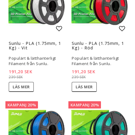
Lägg till i favoritlistan
Lägg t
Sunlu - PLA (1.75mm, 1
Sunlu - PLA (1.75mm, 1
Kg) - Vit
Kg) - Röd
Populärt & lätthanterligt
Populärt & lätthanterligt
Filament från Sunlu.
Filament från Sunlu.
191,20 SEK
191,20 SEK
239 SEK
239 SEK
LÄS MER
LÄS MER
KAMPANJ 20%
KAMPANJ 20%