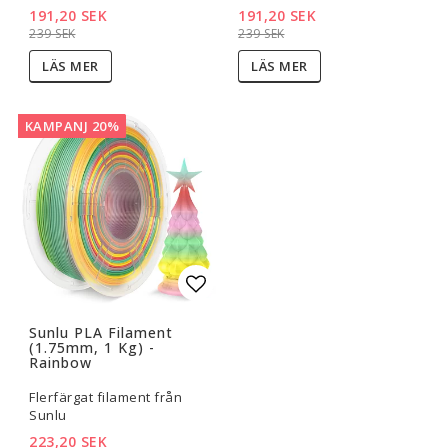
191,20 SEK
191,20 SEK
239 SEK
239 SEK
LÄS MER
LÄS MER
KAMPANJ 20%
Lägg till i favoritlistan
Sunlu PLA Filament
(1.75mm, 1 Kg) -
Rainbow
Flerfärgat filament från
Sunlu
223,20 SEK