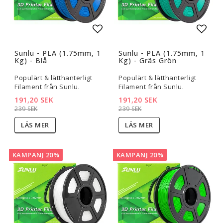
Lägg till i favoritlistan
Lägg t
Sunlu - PLA (1.75mm, 1
Sunlu - PLA (1.75mm, 1
Kg) - Blå
Kg) - Gräs Grön
Populärt & lätthanterligt
Populärt & lätthanterligt
Filament från Sunlu.
Filament från Sunlu.
191,20 SEK
191,20 SEK
239 SEK
239 SEK
LÄS MER
LÄS MER
KAMPANJ 20%
KAMPANJ 20%