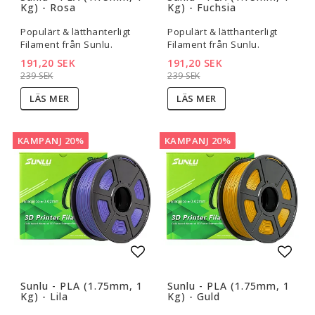
Kg) - Rosa
Kg) - Fuchsia
Populärt & lätthanterligt
Populärt & lätthanterligt
Filament från Sunlu.
Filament från Sunlu.
191,20 SEK
191,20 SEK
239 SEK
239 SEK
LÄS MER
LÄS MER
KAMPANJ 20%
KAMPANJ 20%
Lägg till i favoritlistan
Lägg t
Sunlu - PLA (1.75mm, 1
Sunlu - PLA (1.75mm, 1
Kg) - Lila
Kg) - Guld