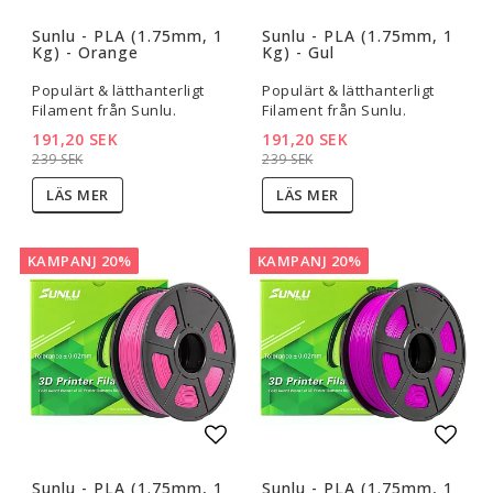
Lägg till i favoritlistan
Lägg t
Sunlu - PLA (1.75mm, 1
Sunlu - PLA (1.75mm, 1
Kg) - Orange
Kg) - Gul
Populärt & lätthanterligt
Populärt & lätthanterligt
Filament från Sunlu.
Filament från Sunlu.
191,20 SEK
191,20 SEK
239 SEK
239 SEK
LÄS MER
LÄS MER
KAMPANJ 20%
KAMPANJ 20%
Lägg till i favoritlistan
Lägg t
Sunlu - PLA (1.75mm, 1
Sunlu - PLA (1.75mm, 1