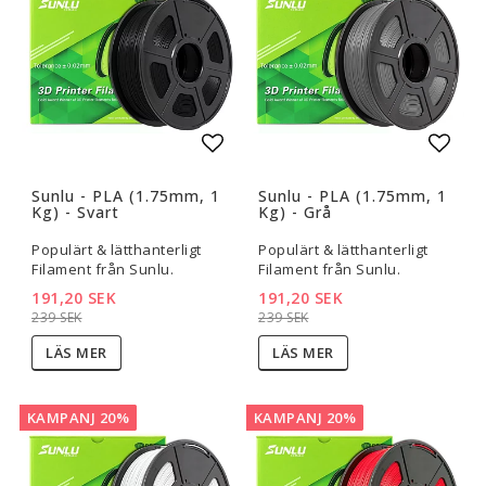
Lägg till i favoritlistan
Lägg t
Sunlu - PLA (1.75mm, 1
Sunlu - PLA (1.75mm, 1
Kg) - Svart
Kg) - Grå
Populärt & lätthanterligt
Populärt & lätthanterligt
Filament från Sunlu.
Filament från Sunlu.
191,20 SEK
191,20 SEK
239 SEK
239 SEK
LÄS MER
LÄS MER
KAMPANJ 20%
KAMPANJ 20%