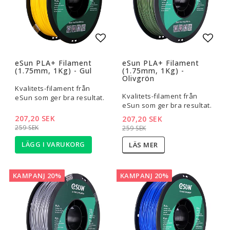
Lägg till i favoritlistan
Lägg t
eSun PLA+ Filament
eSun PLA+ Filament
(1.75mm, 1Kg) - Gul
(1.75mm, 1Kg) -
Olivgrön
Kvalitets-filament från
Kvalitets-filament från
eSun som ger bra resultat.
eSun som ger bra resultat.
207,20 SEK
207,20 SEK
259 SEK
259 SEK
LÄGG I VARUKORG
LÄS MER
KAMPANJ 20%
KAMPANJ 20%