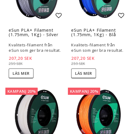
Lägg till i favoritlistan
Lägg t
eSun PLA+ Filament
eSun PLA+ Filament
(1.75mm, 1Kg) - Silver
(1.75mm, 1Kg) - Blå
Kvalitets-filament från
Kvalitets-filament från
eSun som ger bra resultat.
eSun som ger bra resultat.
207,20 SEK
207,20 SEK
259 SEK
259 SEK
LÄS MER
LÄS MER
KAMPANJ 20%
KAMPANJ 20%