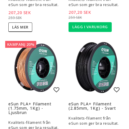
eSun som ger bra resultat.
eSun som ger bra resultat.
207,20 SEK
207,20 SEK
259 SEK
259 SEK
LÄGG I VARUKORG
LÄS MER
KAMPANJ 20%
Lägg till i favoritlistan
Lägg t
eSun PLA+ Filament
eSun PLA+ Filament
(1.75mm, 1Kg) -
(2.85mm, 1Kg) - Svart
Ljusbrun
Kvalitets-filament från
Kvalitets-filament från
eSun som ger bra resultat.
eSun som ger bra resultat.