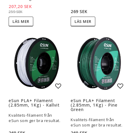
207,20 SEK
269 SEK
259 SEK
LÄS MER
LÄS MER
Lägg till i favoritlistan
Lägg t
eSun PLA+ Filament
eSun PLA+ Filament
(2.85mm, 1Kg) - Kallvit
(2.85mm, 1Kg) - Pine
Green
Kvalitets-filament från
Kvalitets-filament från
eSun som ger bra resultat.
eSun som ger bra resultat.
269 SEK
269 SEK