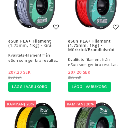
Lägg till i favoritlistan
Lägg t
eSun PLA+ Filament
eSun PLA+ Filament
(1.75mm, 1Kg) - Grå
(1.75mm, 1Kg) -
Mörkröd/Brandbilsröd
Kvalitets-filament från
Kvalitets-filament från
eSun som ger bra resultat.
eSun som ger bra resultat.
207,20 SEK
207,20 SEK
259 SEK
259 SEK
LÄGG I VARUKORG
LÄGG I VARUKORG
KAMPANJ 20%
KAMPANJ 20%