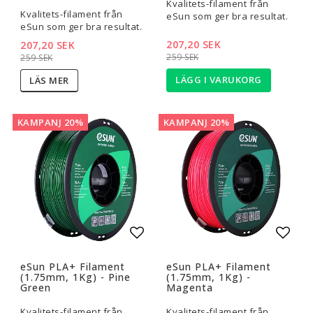
Kvalitets-filament från
Kvalitets-filament från
eSun som ger bra resultat.
eSun som ger bra resultat.
207,20 SEK
207,20 SEK
259 SEK
259 SEK
LÄGG I VARUKORG
LÄS MER
KAMPANJ 20%
KAMPANJ 20%
Lägg till i favoritlistan
Lägg t
eSun PLA+ Filament
eSun PLA+ Filament
(1.75mm, 1Kg) - Pine
(1.75mm, 1Kg) -
Green
Magenta
Kvalitets-filament från
Kvalitets-filament från