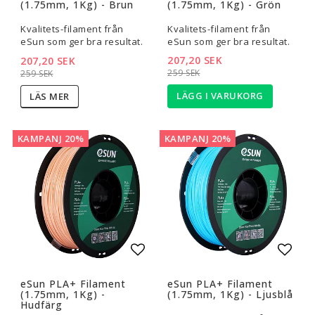
(1.75mm, 1Kg) - Brun
(1.75mm, 1Kg) - Grön
Kvalitets-filament från
Kvalitets-filament från
eSun som ger bra resultat.
eSun som ger bra resultat.
207,20 SEK
207,20 SEK
259 SEK
259 SEK
LÄGG I VARUKORG
LÄS MER
KAMPANJ 20%
KAMPANJ 20%
Lägg till i favoritlistan
Lägg t
eSun PLA+ Filament
eSun PLA+ Filament
(1.75mm, 1Kg) -
(1.75mm, 1Kg) - Ljusblå
Hudfärg