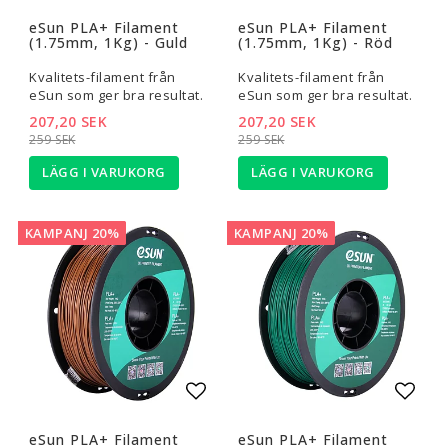
Lägg till i favoritlistan
Lägg t
eSun PLA+ Filament
eSun PLA+ Filament
(1.75mm, 1Kg) - Guld
(1.75mm, 1Kg) - Röd
Kvalitets-filament från
Kvalitets-filament från
eSun som ger bra resultat.
eSun som ger bra resultat.
207,20 SEK
207,20 SEK
259 SEK
259 SEK
LÄGG I VARUKORG
LÄGG I VARUKORG
KAMPANJ 20%
KAMPANJ 20%
Lägg till i favoritlistan
Lägg t
eSun PLA+ Filament
eSun PLA+ Filament