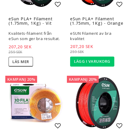
Lägg till i favoritlistan
Lägg t
eSun PLA+ Filament
eSun PLA+ Filament
(1.75mm, 1Kg) - Vit
(1.75mm, 1Kg) - Orange
Kvalitets-filament från
eSUN Filament av bra
eSun som ger bra resultat.
kvalitet
207,20 SEK
207,20 SEK
259 SEK
259 SEK
LÄGG I VARUKORG
LÄS MER
KAMPANJ 20%
KAMPANJ 20%