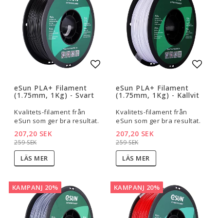
Lägg till i favoritlistan
Lägg t
eSun PLA+ Filament
eSun PLA+ Filament
(1.75mm, 1Kg) - Svart
(1.75mm, 1Kg) - Kallvit
Kvalitets-filament från
Kvalitets-filament från
eSun som ger bra resultat.
eSun som ger bra resultat.
207,20 SEK
207,20 SEK
259 SEK
259 SEK
LÄS MER
LÄS MER
KAMPANJ 20%
KAMPANJ 20%