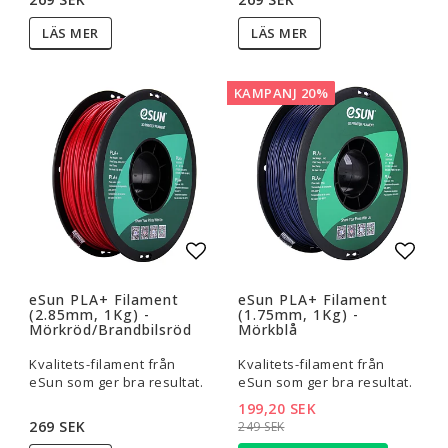
LÄS MER
LÄS MER
KAMPANJ 20%
Lägg till i favoritlistan
Lägg t
eSun PLA+ Filament
eSun PLA+ Filament
(2.85mm, 1Kg) -
(1.75mm, 1Kg) -
Mörkröd/Brandbilsröd
Mörkblå
Kvalitets-filament från
Kvalitets-filament från
eSun som ger bra resultat.
eSun som ger bra resultat.
199,20 SEK
269 SEK
249 SEK