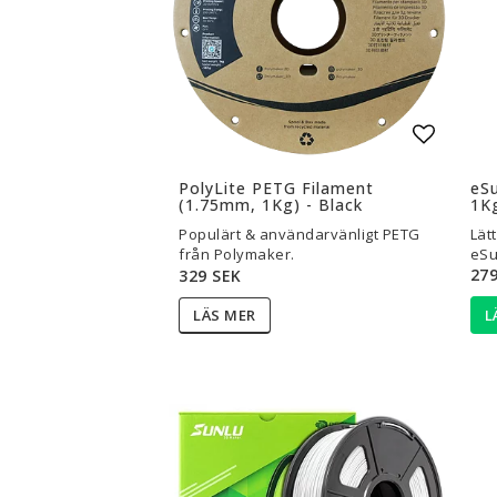
Lägg til
PolyLite PETG Filament
eS
(1.75mm, 1Kg) - Black
1Kg
Populärt & användarvänligt PETG
Lät
från Polymaker.
eSu
279
329 SEK
L
LÄS MER