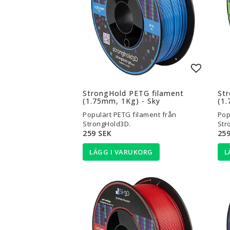
Lägg til
StrongHold PETG filament
St
(1.75mm, 1Kg) - Sky
(1.
Populärt PETG filament från
Pop
StrongHold3D.
Str
259 SEK
259
LÄGG I VARUKORG
L