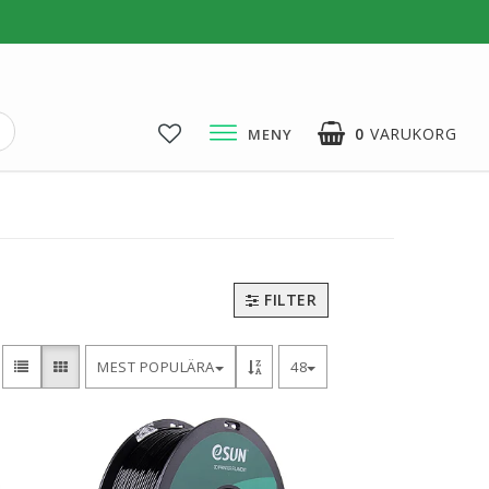
0
VARUKORG
MENY
3D-Pussel & Prylar
3D-Pussel & DIY
3D-Lampor
FILTER
Visa alla
MEST POPULÄRA
48