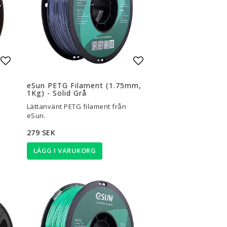
Lägg till i favoritlistan
Lägg till i favoritli
eSun PETG Filament (1.75mm,
1Kg) - Solid Grå
Lättanvänt PETG filament från
eSun.
279 SEK
LÄGG I VARUKORG