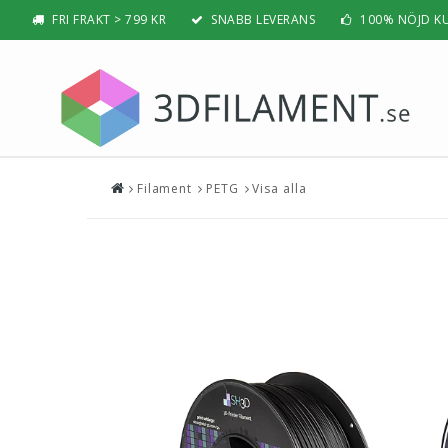
FRI FRAKT > 799 KR
SNABB LEVERANS
100% NÖJD K
Filament
PETG
Visa alla
Nyheter & Populärt
Filamen
PLA
BÄSTSÄLJARE
PLA PRO /
NYHETER
ABS
PRESENTTIPS
ABS PRO /
REA
PETG
NYBÖRJAR-GUIDE
TPU / TPE
HIPS / PVA
BÄST 3D-SKRIVARE 2026
Nylon
Visa all