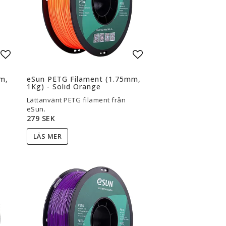
Lägg till i favoritlistan
Lägg till i favoritli
m,
eSun PETG Filament (1.75mm,
1Kg) - Solid Orange
Lättanvänt PETG filament från
eSun.
279 SEK
LÄS MER