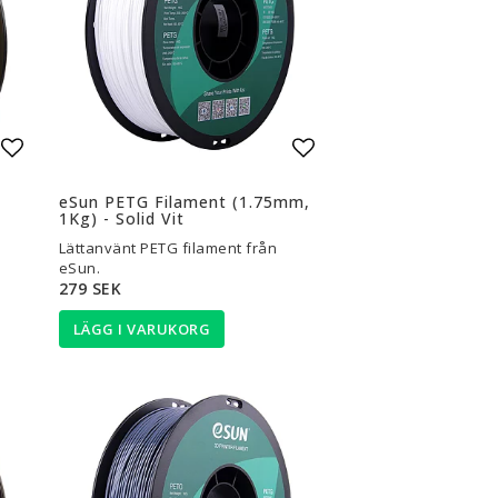
Lägg till i favoritlistan
Lägg till i favoritli
eSun PETG Filament (1.75mm,
1Kg) - Solid Vit
Lättanvänt PETG filament från
eSun.
279 SEK
LÄGG I VARUKORG