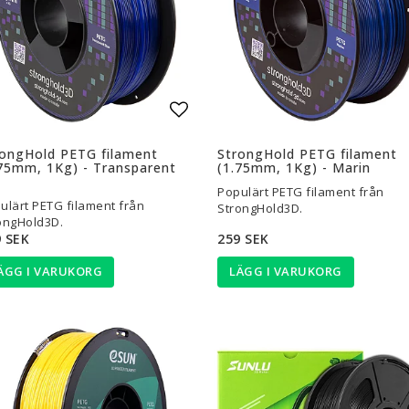
l i favoritlistan
Lägg till i favoritlistan
rongHold PETG filament
StrongHold PETG filament
75mm, 1Kg) - Transparent
(1.75mm, 1Kg) - Marin
Populärt PETG filament från
ulärt PETG filament från
StrongHold3D.
ongHold3D.
 SEK
259 SEK
ÄGG I VARUKORG
LÄGG I VARUKORG