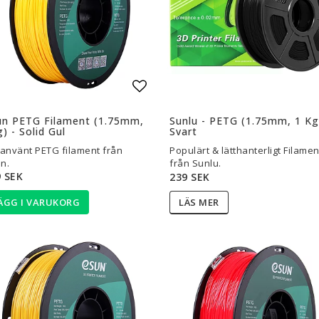
l i favoritlistan
Lägg till i favoritlistan
un PETG Filament (1.75mm,
Sunlu - PETG (1.75mm, 1 Kg
) - Solid Gul
Svart
tanvänt PETG filament från
Populärt & lätthanterligt Filamen
n.
från Sunlu.
 SEK
239 SEK
ÄGG I VARUKORG
LÄS MER