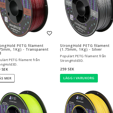
l i favoritlistan
Lägg till i favoritlistan
rongHold PETG filament
StrongHold PETG filament
75mm, 1Kg) - Transparent
(1.75mm, 1Kg) - Silver
d
Populärt PETG filament från
ulärt PETG filament från
StrongHold3D.
ongHold3D.
259 SEK
 SEK
LÄGG I VARUKORG
ÄS MER