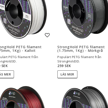
are — Delar
Resin
en
Water Washable
Tough
Visa alla
l i favoritlistan
Lägg till i favoritlistan
a
rongHold PETG filament
StrongHold PETG filament
75mm, 1Kg) - Kallvit
(1.75mm, 1Kg) - Mörkgrå
ulärt PETG filament från
Populärt PETG filament från
ongHold3D.
StrongHold3D.
 SEK
259 SEK
ÄS MER
LÄS MER