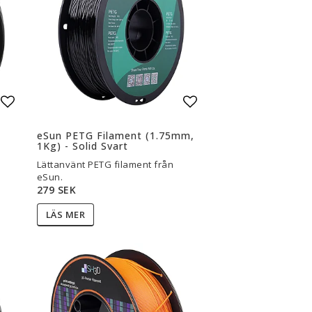
3D-Pennor & Tillbehör
3D-Pennor
Filament till 3D-Pennor
Visa alla
Lägg till i favoritlistan
Lägg till i favoritli
eSun PETG Filament (1.75mm,
1Kg) - Solid Svart
Lättanvänt PETG filament från
eSun.
279 SEK
LÄS MER