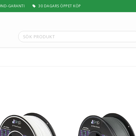
UND-GARANTI
30 DAGARS ÖPPET KÖP
t
Special Filament
Silk, Multifärg & Självlysande
 PLA+
Matt & Pastel
Trä, Metall, Sten & Kolfiber
 ABS+
Flex & Elasticitet
Stödmaterial
Höghastighet
 / ASA
Lättvikt
Rengörande
a
Visa alla