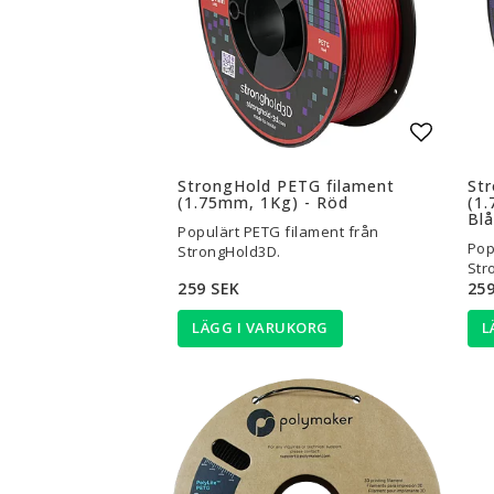
Lägg til
StrongHold PETG filament
St
(1.75mm, 1Kg) - Röd
(1.
Blå
Populärt PETG filament från
Pop
StrongHold3D.
Str
259 SEK
259
LÄGG I VARUKORG
L