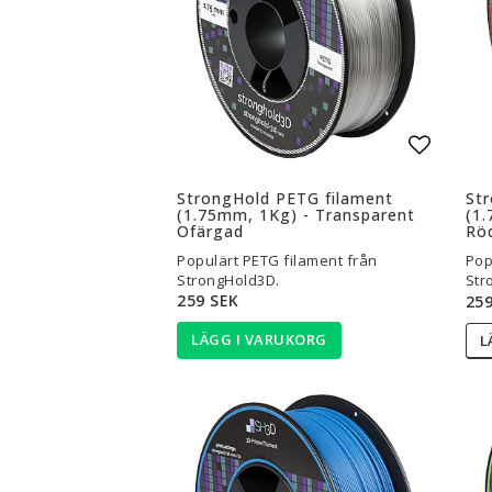
Lägg til
StrongHold PETG filament
St
(1.75mm, 1Kg) - Transparent
(1.
Ofärgad
Rö
Populärt PETG filament från
Pop
StrongHold3D.
Str
259 SEK
259
LÄGG I VARUKORG
L