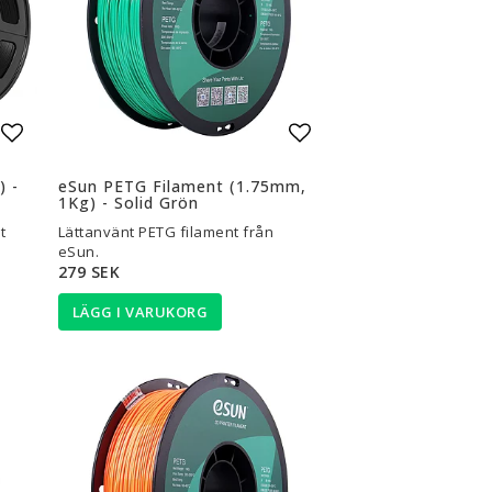
Lägg till i favoritlistan
Lägg till i favoritli
) -
eSun PETG Filament (1.75mm,
1Kg) - Solid Grön
t
Lättanvänt PETG filament från
eSun.
279 SEK
LÄGG I VARUKORG