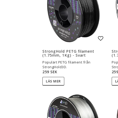
3D-Skrivare — Tillbehör
3D-Skriv
Byggytor
Munstyck
Verktyg
Extruder
Tejp, Lim & Fästmaterial
Hotend
Filament-förvaring
Övrigt
Lägg til
Visa alla
Visa all
StrongHold PETG filament
St
(1.75mm, 1Kg) - Svart
(1.
Populärt PETG filament från
Pop
StrongHold3D.
Str
259 SEK
259
LÄS MER
L