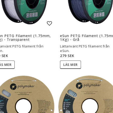
l i favoritlistan
Lägg till i favoritlistan
un PETG Filament (1.75mm,
eSun PETG Filament (1.75m
) - Transparent
1Kg) - Grå
tanvänt PETG filament från
Lättanvänt PETG filament från
n.
eSun.
 SEK
279 SEK
ÄS MER
LÄS MER