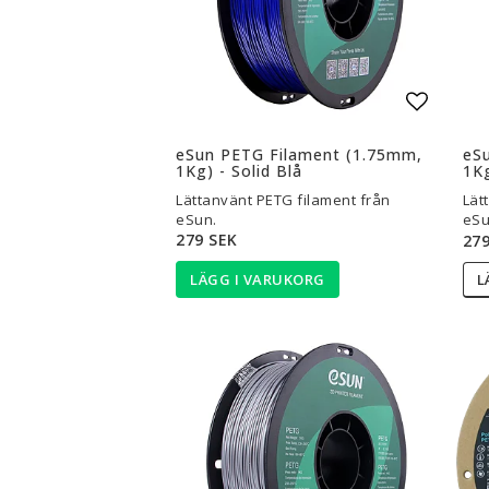
Lägg til
eSun PETG Filament (1.75mm,
eS
1Kg) - Solid Blå
1Kg
Lättanvänt PETG filament från
Lät
eSun.
eSu
279 SEK
279
LÄGG I VARUKORG
L