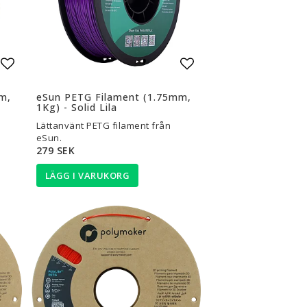
Lägg till i favoritlistan
Lägg till i favoritli
m,
eSun PETG Filament (1.75mm,
1Kg) - Solid Lila
Lättanvänt PETG filament från
eSun.
279 SEK
LÄGG I VARUKORG