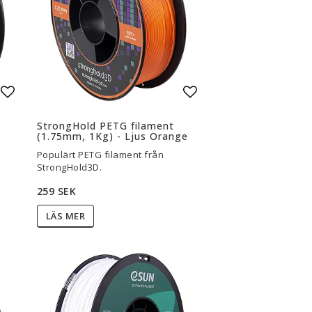
Lägg till i favoritlistan
Lägg till i favoritli
StrongHold PETG filament
(1.75mm, 1Kg) - Ljus Orange
Populärt PETG filament från
StrongHold3D.
259 SEK
LÄS MER