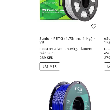
Lägg til
Sunlu - PETG (1.75mm, 1 Kg) -
eS
Vit
1Kg
Populärt & lätthanterligt Filament
Lät
från Sunlu.
eSu
239 SEK
279
LÄS MER
L