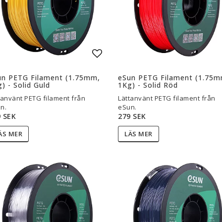
l i favoritlistan
Lägg till i favoritlistan
un PETG Filament (1.75mm,
eSun PETG Filament (1.75m
) - Solid Guld
1Kg) - Solid Röd
tanvänt PETG filament från
Lättanvänt PETG filament från
n.
eSun.
 SEK
279 SEK
ÄS MER
LÄS MER