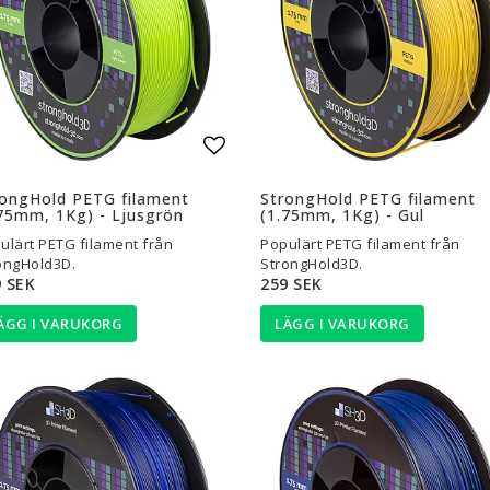
l i favoritlistan
Lägg till i favoritlistan
rongHold PETG filament
StrongHold PETG filament
75mm, 1Kg) - Ljusgrön
(1.75mm, 1Kg) - Gul
ulärt PETG filament från
Populärt PETG filament från
ongHold3D.
StrongHold3D.
 SEK
259 SEK
ÄGG I VARUKORG
LÄGG I VARUKORG